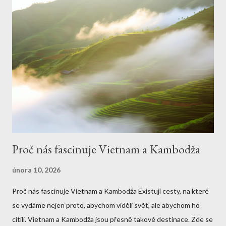
přednost vodním zážitkům, Chitwan nabízí také plavby na kánoi
po řece Rapti. Krokodýli se tu líně povalují na březích a ptáci
zpívají tak, že se cítíte jako v živém dokumentu Davida
Attenborougha. A když máte štěstí, zahlédnete i orla kroužícího
vysoko nad vámi. Je to ta chvíle, kdy si uvědomíte, jak malí jsme
vedle přírodních divů. Až vás hlad po objevování unaví, dejte si
čas na setkání s místními lidmi z etnika Tharu. Jejich vesnice, ...
Proč nás fascinuje Vietnam a Kambodža
února 10, 2026
Proč nás fascinuje Vietnam a Kambodža Existují cesty, na které
se vydáme nejen proto, abychom viděli svět, ale abychom ho
cítili. Vietnam a Kambodža jsou přesně takové destinace. Zde se