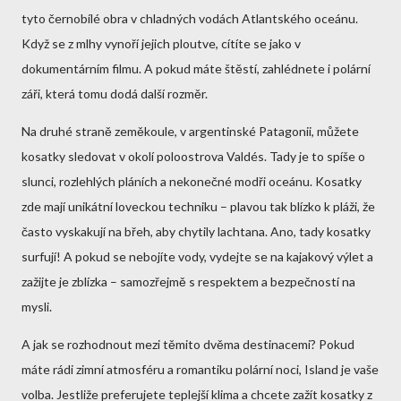
tyto černobílé obra v chladných vodách Atlantského oceánu.
Když se z mlhy vynoří jejich ploutve, cítíte se jako v
dokumentárním filmu. A pokud máte štěstí, zahlédnete i polární
záři, která tomu dodá další rozměr.
Na druhé straně zeměkoule, v argentinské Patagonii, můžete
kosatky sledovat v okolí poloostrova Valdés. Tady je to spíše o
slunci, rozlehlých pláních a nekonečné modři oceánu. Kosatky
zde mají unikátní loveckou techniku – plavou tak blízko k pláži, že
často vyskakují na břeh, aby chytily lachtana. Ano, tady kosatky
surfují! A pokud se nebojíte vody, vydejte se na kajakový výlet a
zažijte je zblízka – samozřejmě s respektem a bezpečností na
mysli.
A jak se rozhodnout mezi těmito dvěma destinacemi? Pokud
máte rádi zimní atmosféru a romantiku polární noci, Island je vaše
volba. Jestliže preferujete teplejší klima a chcete zažít kosatky z