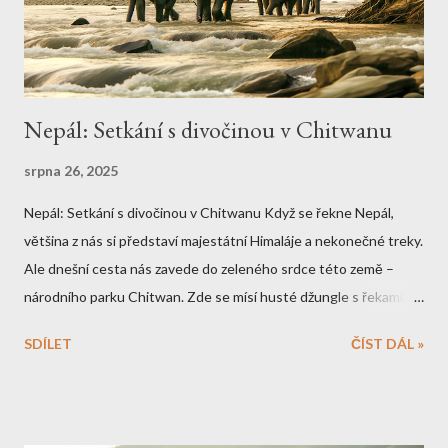
Nepál: Setkání s divočinou v Chitwanu
srpna 26, 2025
Nepál: Setkání s divočinou v Chitwanu Když se řekne Nepál,
většina z nás si představí majestátní Himaláje a nekonečné treky.
Ale dnešní cesta nás zavede do zeleného srdce této země –
národního parku Chitwan. Zde se mísí husté džungle s řekami,
které jsou domovem pro nosorožce, krokodýly a samozřejmě i
SDÍLET
ČÍST DÁL »
slavné bengálské tygry. Pokud máte dobrodružného ducha,
vydejte se na safari, kde se místo automobilů využívají sloní
hřbety. Věřte mi, když se obrovský slon začne pohybovat,
pocítíte, jak se mění celý váš pohled na svět. Pro ty, co dávají