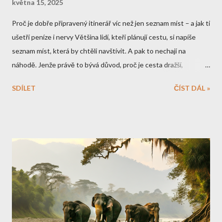
května 15, 2025
Proč je dobře připravený itinerář víc než jen seznam míst – a jak ti
ušetří peníze i nervy Většina lidí, kteří plánují cestu, si napíše
seznam míst, která by chtěli navštívit. A pak to nechají na
náhodě. Jenže právě to bývá důvod, proč je cesta dražší,
unavující a často zklamáním. Seznam není plán. A itinerář není
SDÍLET
ČÍST DÁL »
svazující – naopak ti dává svobodu v klidu si užít každé místo.
Dobře připravený itinerář ti řekne, co dává smysl spojit do
jednoho dne, kde je lepší zůstat přes noc, jaké časy si hlídat, a
kde má smysl přijet o hodinu dřív. Navíc ti pomůže správně si
rozvrhnout tempo – abys necestoval víc, než je potřeba, a přitom
viděl maximum.