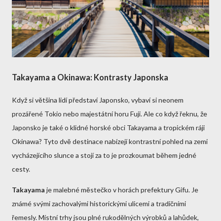
Takayama a Okinawa: Kontrasty Japonska
Když si většina lidí představí Japonsko, vybaví si neonem
prozářené Tokio nebo majestátní horu Fuji. Ale co když řeknu, že
Japonsko je také o klidné horské obci Takayama a tropickém ráji
Okinawa? Tyto dvě destinace nabízejí kontrastní pohled na zemi
vycházejícího slunce a stojí za to je prozkoumat během jedné
cesty.
Takayama
je malebné městečko v horách prefektury Gifu. Je
známé svými zachovalými historickými ulicemi a tradičními
řemesly. Místní trhy jsou plné rukodělných výrobků a lahůdek,