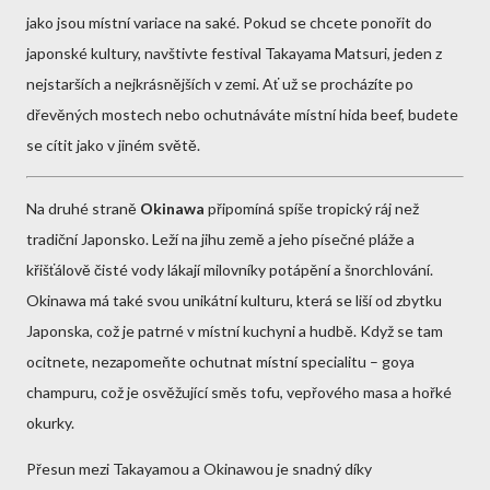
jako jsou místní variace na saké. Pokud se chcete ponořit do
japonské kultury, navštivte festival Takayama Matsuri, jeden z
nejstarších a nejkrásnějších v zemi. Ať už se procházíte po
dřevěných mostech nebo ochutnáváte místní hida beef, budete
se cítit jako v jiném světě.
Na druhé straně
Okinawa
připomíná spíše tropický ráj než
tradiční Japonsko. Leží na jihu země a jeho písečné pláže a
křišťálově čisté vody lákají milovníky potápění a šnorchlování.
Okinawa má také svou unikátní kulturu, která se liší od zbytku
Japonska, což je patrné v místní kuchyni a hudbě. Když se tam
ocitnete, nezapomeňte ochutnat místní specialitu – goya
champuru, což je osvěžující směs tofu, vepřového masa a hořké
okurky.
Přesun mezi Takayamou a Okinawou je snadný díky